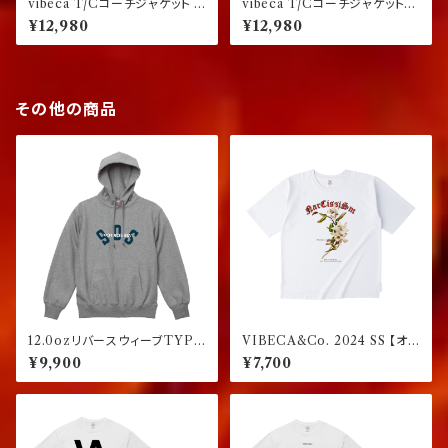
vibeca T/Cコーチジャケット p
vibeca T/Cコーチジャケット
ermanent collection 0.00
beige
¥12,980
¥12,980
ブラック
その他の商品
12.0ozリバースウィーブTYPE
VIBECA&Co. 2024 SS 【オ
プルオーバーパーカー グレー
ープンエンド糸ボックスシルエッ
¥9,900
¥7,700
ト】