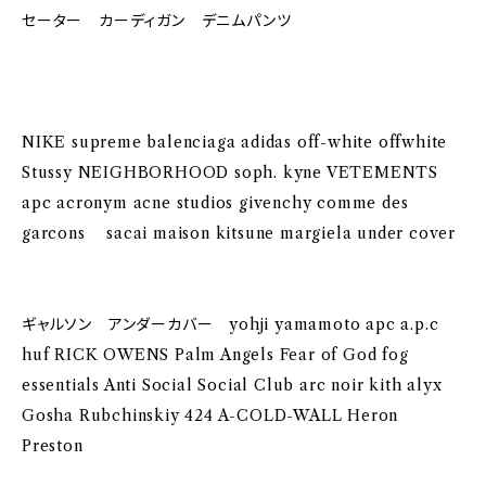
セーター カーディガン デニムパンツ
NIKE supreme balenciaga adidas off-white offwhite
Stussy NEIGHBORHOOD soph. kyne VETEMENTS
apc acronym acne studios givenchy comme des
garcons sacai maison kitsune margiela under cover
ギャルソン アンダーカバー yohji yamamoto apc a.p.c
huf RICK OWENS Palm Angels Fear of God fog
essentials Anti Social Social Club arc noir kith alyx
Gosha Rubchinskiy 424 A-COLD-WALL Heron
Preston