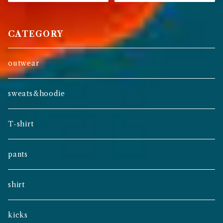
CATEGORY
outwear
sweats&hoodie
T-shirt
pants
shirt
kicks