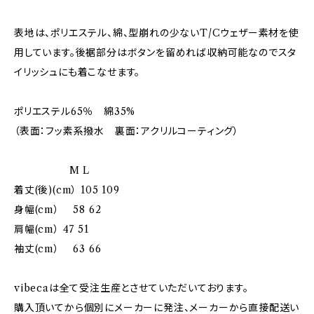
表地は、ポリエステル、綿、型崩れの少ないT/Cウェザー素材を使
用しています。後裾部分はボタンを留めれば収納可能なのでスタ
イリッシュにも着こなせます。
ポリエステル65％ 綿35%
（表面：フッ素系撥水 裏面：アクリルコーティング）
M L
着丈(後)(cm） 105 109
身幅(cm） 58 62
肩幅(cm） 47 51
袖丈(cm） 63 66
vibecaは全て受注生産とさせていただいております。
購入頂いてから個別にメーカーに発注、メーカーから直接配送い