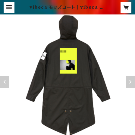
vibeca モッズコート | vibeca of
ficial