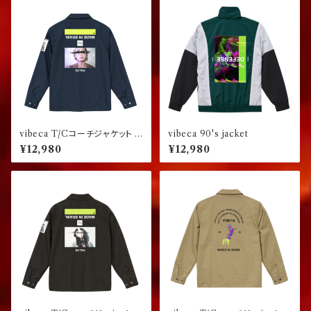
vibeca T/Cコーチジャケット p
vibeca 90's jacket
ermanent collection 0.00
¥12,980
¥12,980
ネイビー