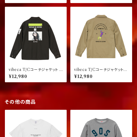
vibeca T/Cコーチジャケット p
vibeca T/Cコーチジャケット
ermanent collection 0.00
beige
¥12,980
¥12,980
ブラック
その他の商品