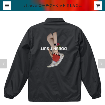
vibeca コーチジャケット BLACK
| vibeca official