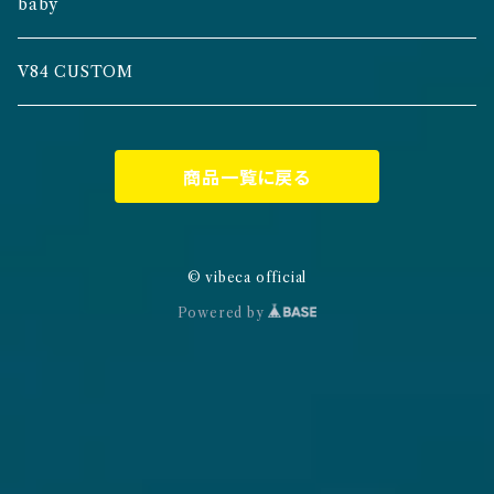
baby
V84 CUSTOM
商品一覧に戻る
© vibeca official
Powered by