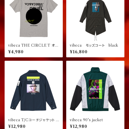
vibeca THE CIRCLE T オー
vibeca モッズコート black
トミール【レギュラーフィット】
¥4,980
¥16,800
vibeca T/Cコーチジャケット p
vibeca 90's jacket
ermanent collection 0.00
¥12,980
¥12,980
ネイビー