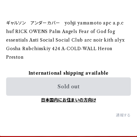
ギャルソン アンダーカバー yohji yamamoto apc a.p.c
huf RICK OWENS Palm Angels Fear of God fog
essentials Anti Social Social Club arc noir kith alyx
Gosha Rubchinskiy 424 A-COLD-WALL Heron
Preston
International shipping available
Sold out
日本国内にお住まいの方向け
通報する