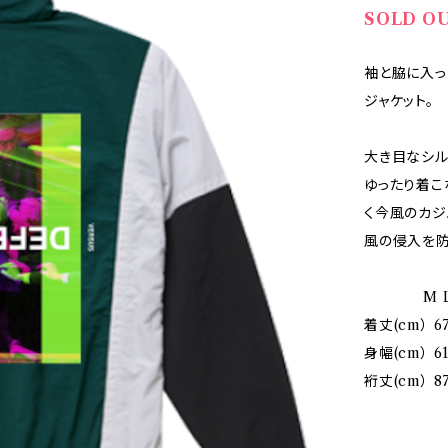
SOLD O
袖と脇に入っ
ジャケット。
大き目なシル
ゆったり着こ
く今風のカジ
風の侵入を防
M L 
着丈(cm） 67
身幅(cm） 61
裄丈(cm） 87