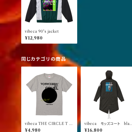
vibeca 90's jacket
¥12,980
同じカテゴリの商品
vibeca THE CIRCLE T オ
vibeca モッズコート blac
ートミール【レギュラーフィッ
k
¥4,980
¥16,800