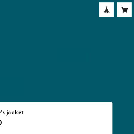
's jacket
0