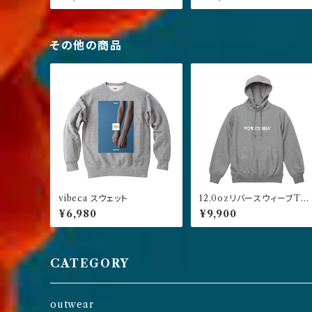
ト】
その他の商品
vibeca スウェット
12.0ozリバースウィーブTY
E プルオーバーパーカー グ
¥6,980
¥9,900
レー
CATEGORY
outwear