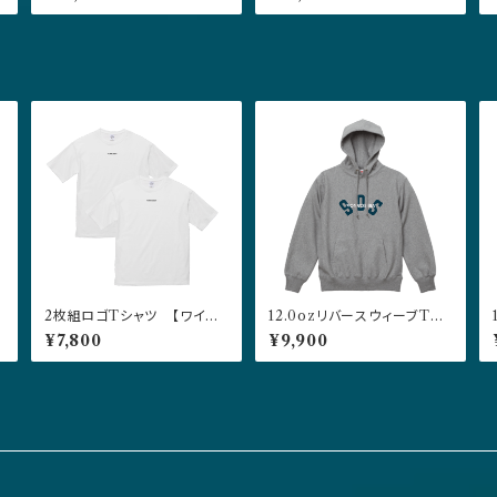
0 ネイビー
0 ブラック
P
2枚組ロゴTシャツ 【ワイド
12.0ozリバースウィーブTYP
フィット】
E プルオーバーパーカー グ
¥7,800
¥9,900
レー