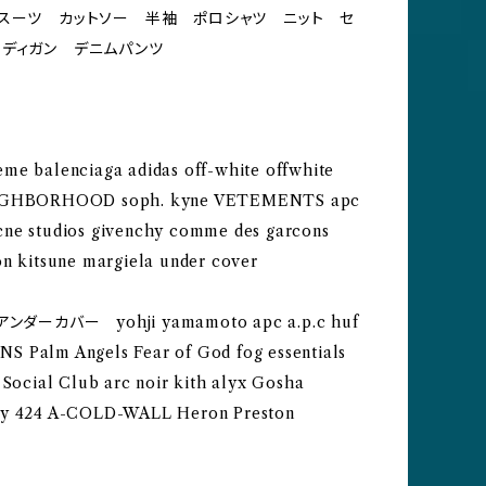
スーツ カットソー 半袖 ポロシャツ ニット セ
ディガン デニムパンツ
me balenciaga adidas off-white offwhite
EIGHBORHOOD soph. kyne VETEMENTS apc
cne studios givenchy comme des garcons
on kitsune margiela under cover
ダーカバー yohji yamamoto apc a.p.c huf
 Palm Angels Fear of God fog essentials
 Social Club arc noir kith alyx Gosha
iy 424 A-COLD-WALL Heron Preston