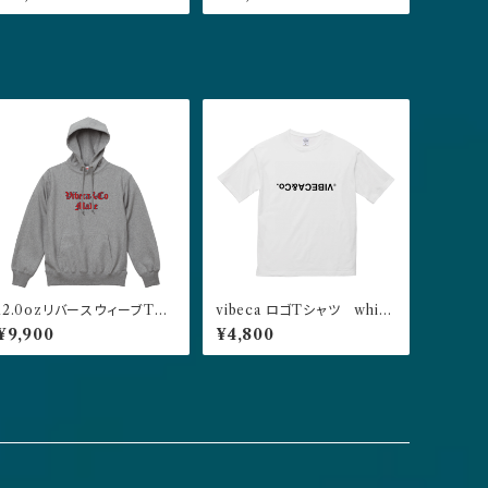
12.0ozリバースウィーブTYP
vibeca ロゴTシャツ white
E プルオーバーパーカー グ
【ジャパンフィット】
¥9,900
¥4,800
レー