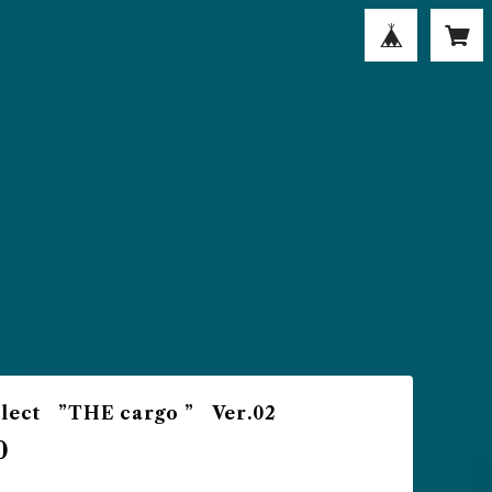
elect ”THE cargo ” Ver.02
0