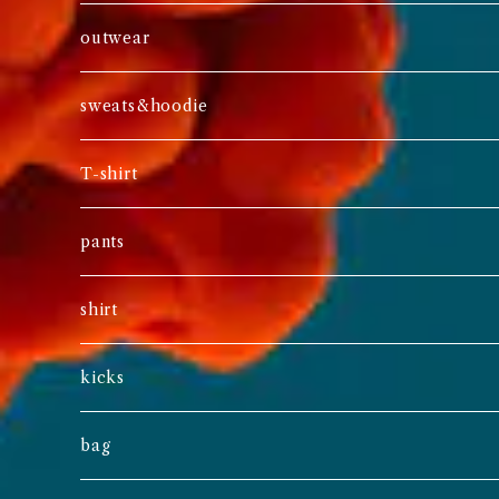
outwear
sweats&hoodie
T-shirt
pants
shirt
kicks
bag