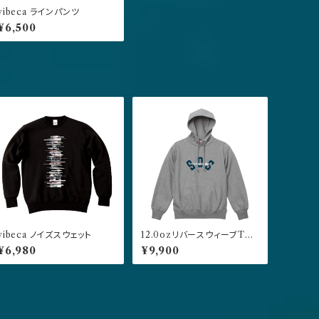
vibeca ラインパンツ
¥6,500
vibeca ノイズスウェット
12.0ozリバースウィーブTYP
E プルオーバーパーカー グ
¥6,980
¥9,900
レー