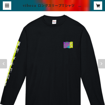
vibeca ロングスリーブTシャツ bl
ack | vibeca official