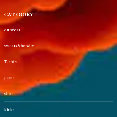
CATEGORY
outwear
sweats&hoodie
T-shirt
pants
shirt
kicks