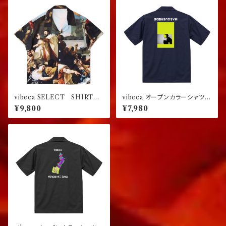
vibeca SELECT SHIRT
vibeca オープンカラーシャツ
ルネッサンス
navy
¥9,800
¥7,980