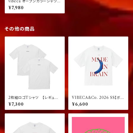
vibeca オープンカラーシャツ
black
¥7,980
その他の商品
2枚組ロゴTシャツ 【レギュラ
VIBECA&Co. 2026 SS【ボッ
ーフィット】
クスフィット】
¥7,300
¥6,600