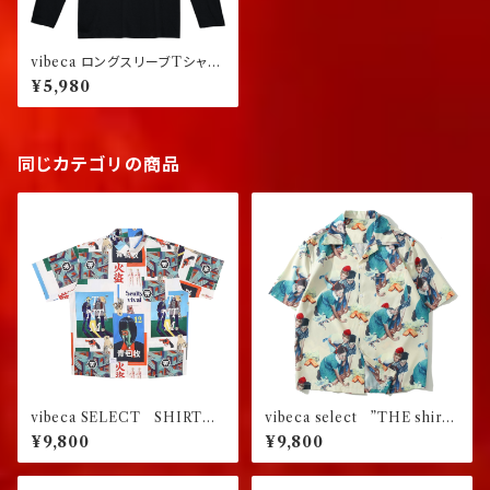
vibeca ロングスリーブTシャ
ツ black
¥5,980
同じカテゴリの商品
vibeca SELECT SHIRT
vibeca select ”THE shir
火災
t” Ver.01
¥9,800
¥9,800