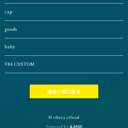
cap
goods
baby
V84 CUSTOM
商品一覧に戻る
© vibeca official
Powered by