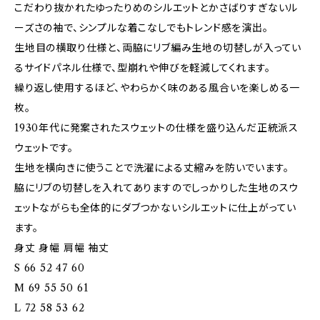
こだわり抜かれたゆったりめのシルエットとかさばりすぎないル
ーズさの袖で、シンプルな着こなしでもトレンド感を演出。
生地目の横取り仕様と、両脇にリブ編み生地の切替しが入ってい
るサイドパネル仕様で、型崩れや伸びを軽減してくれます。
繰り返し使用するほど、やわらかく味のある風合いを楽しめる一
枚。
1930年代に発案されたスウェットの仕様を盛り込んだ正統派ス
ウェットです。
生地を横向きに使うことで洗濯による丈縮みを防いでいます。
脇にリブの切替しを入れてありますのでしっかりした生地のスウ
ェットながらも全体的にダブつかないシルエットに仕上がってい
ます。
身丈 身幅 肩幅 袖丈
S 66 52 47 60
M 69 55 50 61
L 72 58 53 62