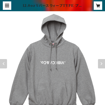
12.0ozリバースウィーブTYPE プル
オーバーパーカー グレー | vibec
a official