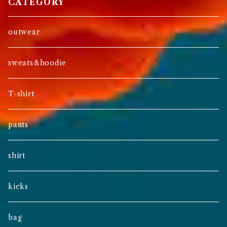
CATEGORY
outwear
sweats&hoodie
T-shirt
pants
shirt
kicks
bag