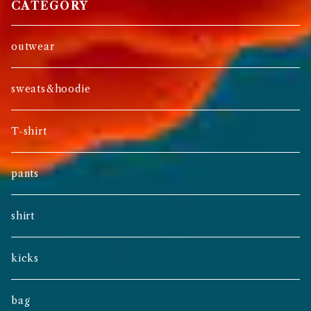
CATEGORY
outwear
sweats&hoodie
T-shirt
pants
shirt
kicks
bag