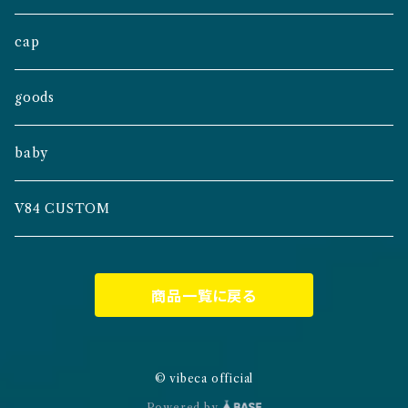
cap
goods
baby
V84 CUSTOM
商品一覧に戻る
© vibeca official
Powered by