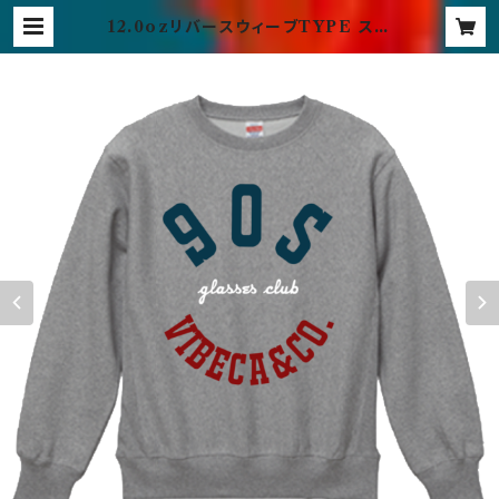
12.0ozリバースウィーブTYPE スウ
ェット グレー | vibeca official