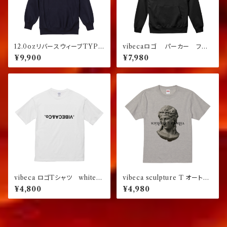
12.0ozリバースウィーブTYPE
vibecaロゴ パーカー フー
プルオーバーパーカー ネイビ
ディー
¥9,900
¥7,980
ー
vibeca ロゴTシャツ white
vibeca sculpture T オートミ
【ジャパンフィット】
ール【レギュラーフィット】
¥4,800
¥4,980